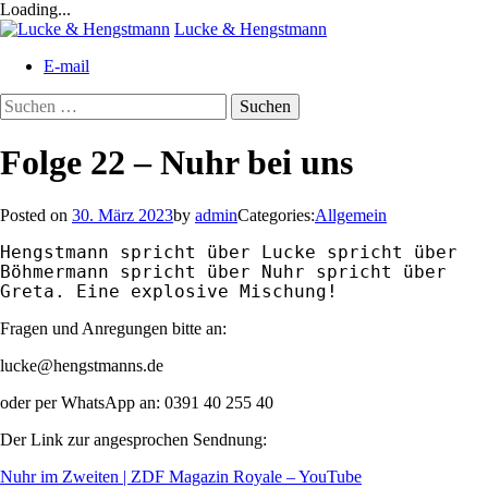
Loading...
Skip
Lucke & Hengstmann
to
E-mail
content
Suchen
nach:
Folge 22 – Nuhr bei uns
Posted on
30. März 2023
by
admin
Categories:
Allgemein
Hengstmann spricht über Lucke spricht über 
Böhmermann spricht über Nuhr spricht über 
Greta. Eine explosive Mischung!
Fragen und Anregungen bitte an:
lucke@hengstmanns.de
oder per WhatsApp an: 0391 40 255 40
Der Link zur angesprochen Sendnung:
Nuhr im Zweiten | ZDF Magazin Royale – YouTube