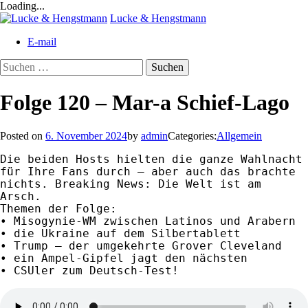
Loading...
Skip
Lucke & Hengstmann
to
E-mail
content
Suchen
nach:
Folge 120 – Mar-a Schief-Lago
Posted on
6. November 2024
by
admin
Categories:
Allgemein
Die beiden Hosts hielten die ganze Wahlnacht 
für Ihre Fans durch – aber auch das brachte 
nichts. Breaking News: Die Welt ist am 
Arsch.

Themen der Folge:

• Misogynie-WM zwischen Latinos und Arabern

• die Ukraine auf dem Silbertablett

• Trump – der umgekehrte Grover Cleveland 

• ein Ampel-Gipfel jagt den nächsten

• CSUler zum Deutsch-Test!