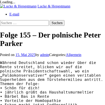
Loading...
Skip
Lucke & Hengstmann
to
E-mail
content
Suchen
nach:
Folge 155 – Der polnische Peter
Parker
Posted on
15. Mai 2025
by
admin
Categories:
Allgemein
Während Deutschland schon wieder über die 
Rente streitet, blicken wir auf die 
polnische Präsidentschaftswahl, wo ein 
„Paläokonservativer“ gegen einen veritablen 
Superhelden aus dem Türstehermilieu antritt.

Themen der Folge:

• Schön für dich!

• jährlich grüßt das Haushaltsmurmeltier

• Bärbel Bas in Rente

• Vorteile der Homöopathie

• Esken macht jetzt Gedönspolitik
