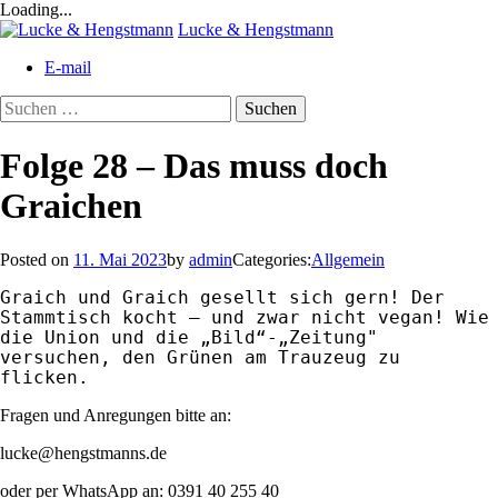
Loading...
Skip
Lucke & Hengstmann
to
E-mail
content
Suchen
nach:
Folge 28 – Das muss doch
Graichen
Posted on
11. Mai 2023
by
admin
Categories:
Allgemein
Graich und Graich gesellt sich gern! Der 
Stammtisch kocht – und zwar nicht vegan! Wie 
die Union und die „Bild“-„Zeitung" 
versuchen, den Grünen am Trauzeug zu 
flicken.
Fragen und Anregungen bitte an:
lucke@hengstmanns.de
oder per WhatsApp an: 0391 40 255 40