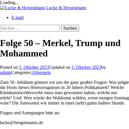
Loading...
Skip
Lucke & Hengstmann
to
E-mail
content
Suchen
nach:
Folge 50 – Merkel, Trump und
Mohammed
Posted on
5. Oktober 2023
Updated on
5. Oktober 2023
by
admin
Categories:
Allgemein
Zum 50. Jubiläum gönnen wir uns die ganz großen Fragen: Was prägte
die Hosts dieses Hörerzeugnisses in 20 Jahren Politkabarett? Welche
Kleinkunstwettbewerbe muss man gewonnen haben, welche nur
erlebt? Und: Wen würde der Wahlomat wählen, wenn morgen Sonntag
wäre? Die Antworten wie immer in einer (sehr) guten halben Stunde.
Fragen und Anregungen bitte an:
lucke@hengstmanns.de