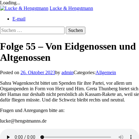
Loading...
Skip
Lucke & Hengstmann
to
E-mail
content
Suchen
nach:
Folge 55 – Von Eidgenossen und
Altgenossen
Posted on
26. Oktober 2023
by
admin
Categories:
Allgemein
Sahra Wagenknecht bittet um Spenden für ihre Partei, vor allem um
Organspenden in Form von Herz und Hirn. Greta Thunberg bietet sich
der Hamas nur deshalb nicht persönlich als Kassam-Rakete an, weil sie
dafür fliegen müsste. Und die Schweiz bleibt rechts und neutral.
Fragen und Anregungen bitte an:
lucke@hengstmanns.de