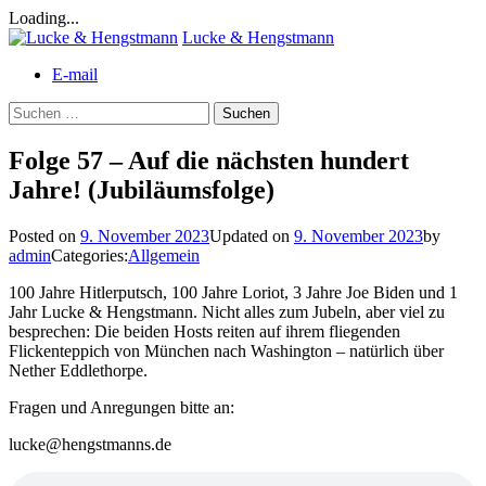
Loading...
Skip
Lucke & Hengstmann
to
E-mail
content
Suchen
nach:
Folge 57 – Auf die nächsten hundert
Jahre! (Jubiläumsfolge)
Posted on
9. November 2023
Updated on
9. November 2023
by
admin
Categories:
Allgemein
100 Jahre Hitlerputsch, 100 Jahre Loriot, 3 Jahre Joe Biden und 1
Jahr Lucke & Hengstmann. Nicht alles zum Jubeln, aber viel zu
besprechen: Die beiden Hosts reiten auf ihrem fliegenden
Flickenteppich von München nach Washington – natürlich über
Nether Eddlethorpe.
Fragen und Anregungen bitte an:
lucke@hengstmanns.de