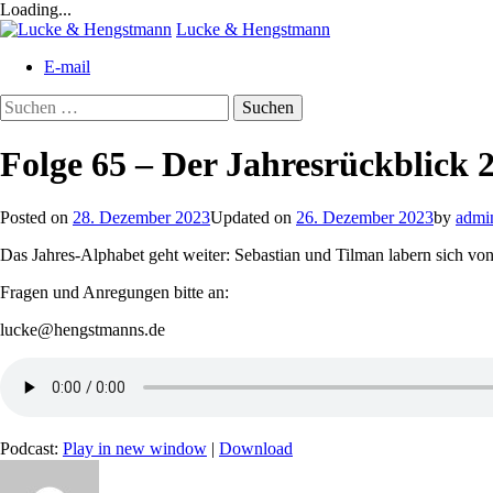
Loading...
Skip
Lucke & Hengstmann
to
E-mail
content
Suchen
nach:
Folge 65 – Der Jahresrückblick 2
Posted on
28. Dezember 2023
Updated on
26. Dezember 2023
by
admi
Das Jahres-Alphabet geht weiter: Sebastian und Tilman labern sich von
Fragen und Anregungen bitte an:
lucke@hengstmanns.de
Podcast:
Play in new window
|
Download