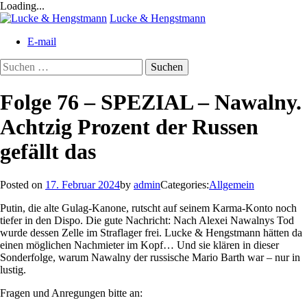
Loading...
Skip
Lucke & Hengstmann
to
E-mail
content
Suchen
nach:
Folge 76 – SPEZIAL – Nawalny.
Achtzig Prozent der Russen
gefällt das
Posted on
17. Februar 2024
by
admin
Categories:
Allgemein
Putin, die alte Gulag-Kanone, rutscht auf seinem Karma-Konto noch
tiefer in den Dispo. Die gute Nachricht: Nach Alexei Nawalnys Tod
wurde dessen Zelle im Straflager frei. Lucke & Hengstmann hätten da
einen möglichen Nachmieter im Kopf… Und sie klären in dieser
Sonderfolge, warum Nawalny der russische Mario Barth war – nur in
lustig.
Fragen und Anregungen bitte an: