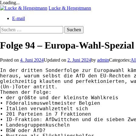
Loading...
Skip
Lucke & Hengstmann
to
E-mail
content
Suchen
nach:
Folge 94 – Europa-Wahl-Spezial I
Posted on
4. Juni 2024
Updated on
2. Juni 2024
by
admin
Categories:
Al
In der dritten Sonderfolge zur Europawahl käm
heraus, warum selbst die AfD den EU-Rechten z
gleichzeitig klauten und perfektionierten, wa
(Un-)Toter antritt.

Themen der Folge:

• der größte und der kleinste Wahlkreis

• Föderalismusweltmeister Belgien

• Italien verwahlzettelt sich

• 201 Parteien in 7 Fraktionen

• ID-Fraktion: AfDwittchen und die sieben Zwe
• Landesgruppenkuscheln

• BSW oder AfD?

• Bystron als Flüchtlingshelfer
