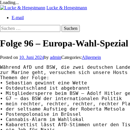
Loading...
Skip
Lucke & Hengstmann
to
E-mail
content
Suchen
nach:
Folge 96 – Europa-Wahl-Spezial
Posted on
10. Juni 2024
by
admin
Categories:
Allgemein
Während AfD und BSW, die zwei deutschen Lande
zur Marine geht, versuchen sich unsere Hosts 
Themen der Folge:

• Sebastian gewinnt eine Wette

• Ostdeutschland ist abgebrannt

• Mitgliedersperre beim BSW – Adolf Hitler ge
• G7 – das BSW der internationalen Politik

• mein rechter, rechter, rechter, rechter Pla
• der seltsame Aufstieg der Roberta Metsola 

• Postenpolonaise in Brüssel

• Cannabis-Alarm im Wahllokal

• Kabarettist lässt AfD-Stimmen unter den Tis
• ein Job für Nazis
