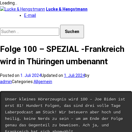
Loading...
Skip
Lucke & Hengstmann
to
E-mail
content
Suchen nach:
Folge 100 – SPEZIAL -Frankreich
wird in Thüringen umbenannt
Posted on
1. Juli 2024
Updated on
1. Juli 2024
by
admin
Categories:
Allgemein
Unser kleines Hörerzeugnis wird 100 – Joe Biden ist 
erst 81! Hundert Folgen, das sind drei volle Tage 
Laberpodcast am Stück! Wir beteuern aber hoch und 
heilig, keine Nerds zu sein – um am Ende der Folge 
genau das Gegenteil zu beweisen. Ach ja, und 
Frankreich hat sich abgewählt.