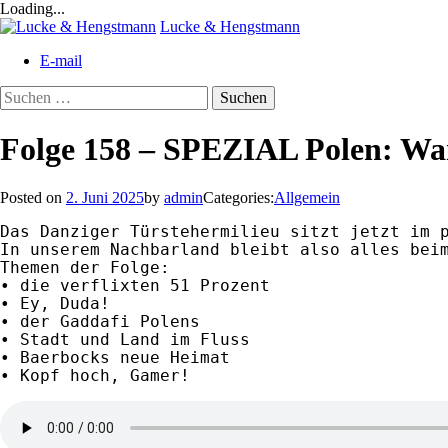
Loading...
Skip
Lucke & Hengstmann
to
E-mail
content
Suchen
nach:
Folge 158 – SPEZIAL Polen: Wa
Posted on
2. Juni 2025
by
admin
Categories:
Allgemein
Das Danziger Türstehermilieu sitzt jetzt im p
In unserem Nachbarland bleibt also alles beim
Themen der Folge:

• die verflixten 51 Prozent

• Ey, Duda!

• der Gaddafi Polens

• Stadt und Land im Fluss

• Baerbocks neue Heimat
