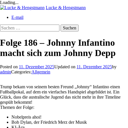
Loading...
Skip
Lucke & Hengstmann
to
E-mail
content
Suchen
nach:
Folge 186 – Johnny Infantino
macht sich zum Johnny Depp
Posted on
11. Dezember 2025
Updated on
11. Dezember 2025
by
admin
Categories:
Allgemein
Trump bekam von seinem besten Freund „Johnny“ Infantino einen
Fußballpokal, auf dem ein vierfaches Handspiel abgebildet ist. Ein
Glück, dass die australische Jugend das nicht mehr in ihre Timeline
gespült bekommt!
Themen der Folge:
Nobelpreis ahoi!
Bob Dylan, der Friedrich Merz der Musik
KI-Ära